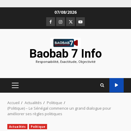
Aller
07/08/2026
au
Facebook
Instagram
Twitter
Youtube
contenu
Baobab 7 Info
Responsabilité, Exactitude, Objectivité
MENU
PRINCIPAL
Accueil
Actualités
Politique
(Politique) – Le Sénégal commence un grand dialogue pour
améliorer ses règles politiques
Actualités
Politique