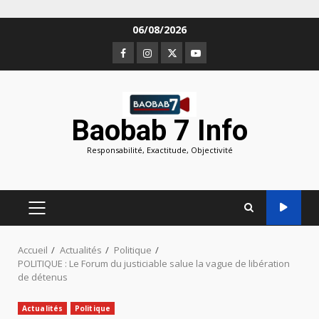
Aller
06/08/2026
au
Facebook
Instagram
Twitter
Youtube
contenu
Baobab 7 Info
Responsabilité, Exactitude, Objectivité
MENU
PRINCIPAL
Accueil
Actualités
Politique
POLITIQUE : Le Forum du justiciable salue la vague de libération
de détenus
Actualités
Politique