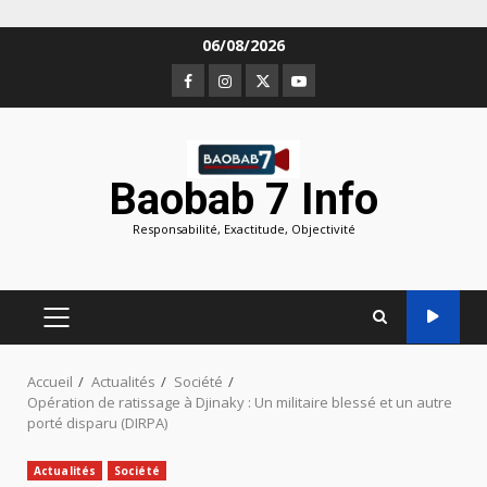
Aller
06/08/2026
au
Facebook
Instagram
Twitter
Youtube
contenu
Baobab 7 Info
Responsabilité, Exactitude, Objectivité
MENU
PRINCIPAL
Accueil
Actualités
Société
Opération de ratissage à Djinaky : Un militaire blessé et un autre
porté disparu (DIRPA)
Actualités
Société