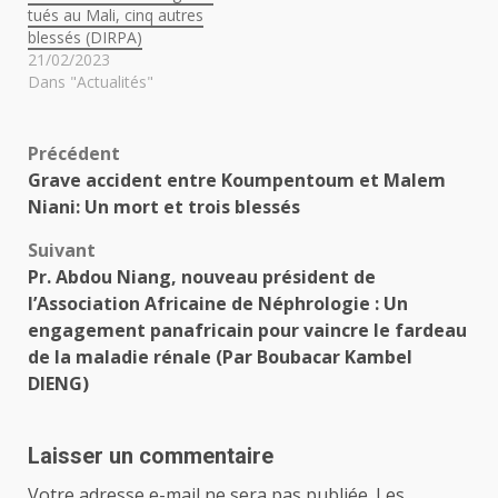
tués au Mali, cinq autres
blessés (DIRPA)
21/02/2023
Dans "Actualités"
Navigation
Précédent
Grave accident entre Koumpentoum et Malem
d’article
Niani: Un mort et trois blessés
Suivant
Pr. Abdou Niang, nouveau président de
l’Association Africaine de Néphrologie : Un
engagement panafricain pour vaincre le fardeau
de la maladie rénale (Par Boubacar Kambel
DIENG)
Laisser un commentaire
Votre adresse e-mail ne sera pas publiée.
Les