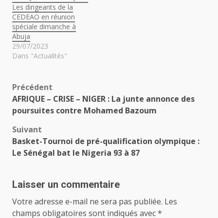
Les dirigeants de la
CEDEAO en réunion
spéciale dimanche à
Abuja
29/07/2023
Dans "Actualités"
Navigation
Précédent
AFRIQUE – CRISE – NIGER : La junte annonce des
d’article
poursuites contre Mohamed Bazoum
Suivant
Basket-Tournoi de pré-qualification olympique :
Le Sénégal bat le Nigeria 93 à 87
Laisser un commentaire
Votre adresse e-mail ne sera pas publiée.
Les
champs obligatoires sont indiqués avec
*