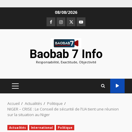
Aller
08/08/2026
au
Facebook
Instagram
Twitter
Youtube
contenu
Baobab 7 Info
Responsabilité, Exactitude, Objectivité
MENU
PRINCIPAL
Accueil
Actualités
Politique
NIGER – CRISE : Le Conseil de sécurité de l’UA tient une réunion
sur la situation au Niger
Actualités
International
Politique