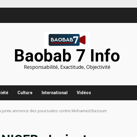
Baobab 7 Info
Responsabilité, Exactitude, Objectivité
iété
Culture
International
Vidéos
 La junte annonce des poursuites contre Mohamed Bazoum