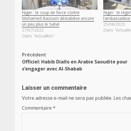
Niger : le coup de force contre
Niger : le rég
Mohamed Bazoum déstabilise encore
l’ambassadeur 
un peu plus le Sahel
25/08/2023
27/07/2023
Dans "Actualit
Dans "Actualités"
Navigation
Précédent
Officiel: Habib Diallo en Arabie Saoudite pour
d’article
s’engager avec Al-Shabab
Laisser un commentaire
Votre adresse e-mail ne sera pas publiée.
Les cha
Commentaire
*