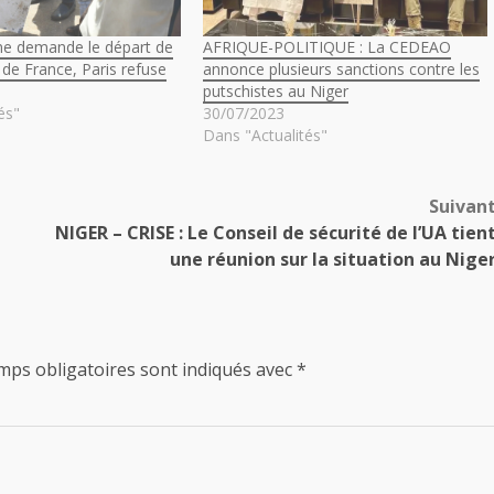
ime demande le départ de
AFRIQUE-POLITIQUE : La CEDEAO
de France, Paris refuse
annonce plusieurs sanctions contre les
putschistes au Niger
és"
30/07/2023
Dans "Actualités"
Suivan
NIGER – CRISE : Le Conseil de sécurité de l’UA tien
une réunion sur la situation au Nige
mps obligatoires sont indiqués avec
*