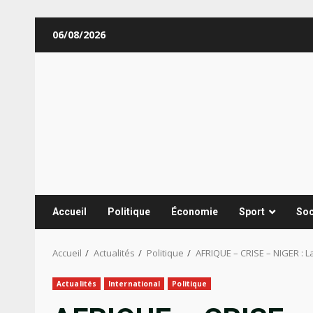
Aller
06/08/2026
au
contenu
Accueil
Politique
Économie
Sport
Soc
Accueil
Actualités
Politique
AFRIQUE – CRISE – NIGER :
Actualités
International
Politique