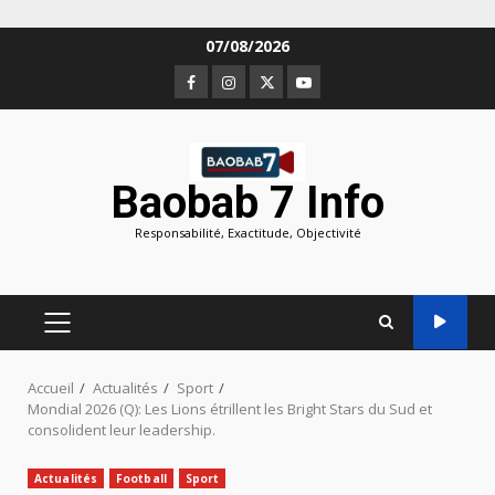
Aller
07/08/2026
au
Facebook
Instagram
Twitter
Youtube
contenu
Baobab 7 Info
Responsabilité, Exactitude, Objectivité
MENU
PRINCIPAL
Accueil
Actualités
Sport
Mondial 2026 (Q): Les Lions étrillent les Bright Stars du Sud et
consolident leur leadership.
Actualités
Football
Sport