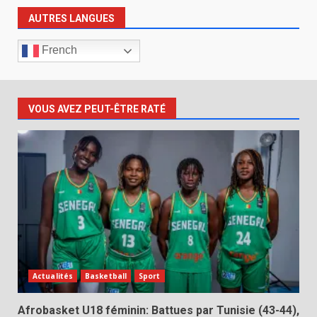
AUTRES LANGUES
French
VOUS AVEZ PEUT-ÊTRE RATÉ
Actualités
Basketball
Sport
Afrobasket U18 féminin: Battues par Tunisie (43-44),