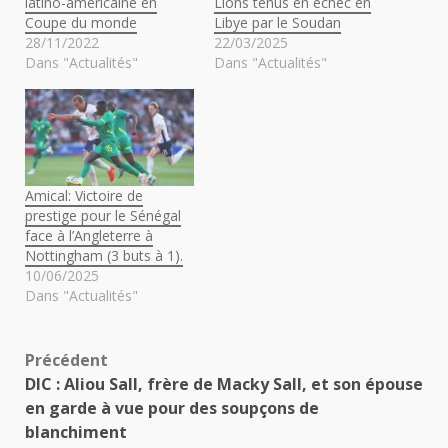
latino-américaine en
Lions tenus en échec en
Coupe du monde
Libye par le Soudan
28/11/2022
22/03/2025
Dans "Actualités"
Dans "Actualités"
Amical: Victoire de
prestige pour le Sénégal
face à l’Angleterre à
Nottingham (3 buts à 1).
10/06/2025
Dans "Actualités"
Navigation
Précédent
DIC : Aliou Sall, frère de Macky Sall, et son épouse
d’article
en garde à vue pour des soupçons de
blanchiment