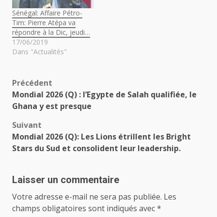
Sénégal: Affaire Pétro-
Tim: Pierre Atépa va
répondre à la Dic, jeudi…
17/06/2019
Dans "Actualités"
Navigation
Précédent
Mondial 2026 (Q) : l’Egypte de Salah qualifiée, le
d’article
Ghana y est presque
Suivant
Mondial 2026 (Q): Les Lions étrillent les Bright
Stars du Sud et consolident leur leadership.
Laisser un commentaire
Votre adresse e-mail ne sera pas publiée.
Les
champs obligatoires sont indiqués avec
*