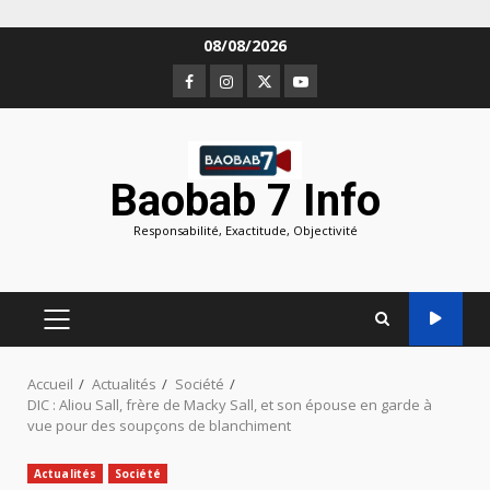
Aller
08/08/2026
au
Facebook
Instagram
Twitter
Youtube
contenu
Baobab 7 Info
Responsabilité, Exactitude, Objectivité
MENU
PRINCIPAL
Accueil
Actualités
Société
DIC : Aliou Sall, frère de Macky Sall, et son épouse en garde à
vue pour des soupçons de blanchiment
Actualités
Société