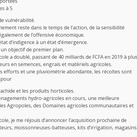
 portées
es à 5
e vulnérabilité.
ement reste dans le temps de l’action, de la sensibilité
is également de l’offensive économique.
tat d’indigence à un état d’émergence.
un objectif de premier plan.
icole a doublé, passant de 40 milliards de FCFA en 2019 à plu
teurs en semences, engrais et matériels agricoles.
os efforts et une pluviométrie abondante, les récoltes sont
s pour
achide et les produits horticoles.
nagements hydro-agricoles en cours, une meilleure
f des Agropoles, des Domaines agricoles communautaires et
ole, je me réjouis d’annoncer l’acquisition prochaine de
teurs, moissonneuses-batteuses, kits d’irrigation, magasins