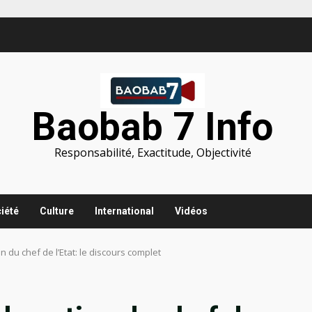
Baobab 7 Info
Responsabilité, Exactitude, Objectivité
iété
Culture
International
Vidéos
 du chef de l’Etat: le discours complet