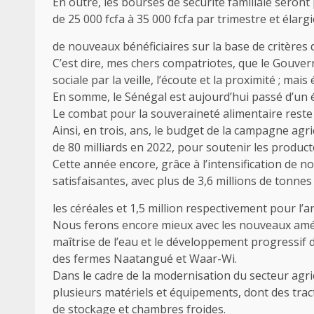
En outre, les bourses de sécurité familiale seront
de 25 000 fcfa à 35 000 fcfa par trimestre et élargi
de nouveaux bénéficiaires sur la base de critères d
C’est dire, mes chers compatriotes, que le Gouvern
sociale par la veille, l’écoute et la proximité ; ma
En somme, le Sénégal est aujourd’hui passé d’un é
Le combat pour la souveraineté alimentaire reste 
Ainsi, en trois, ans, le budget de la campagne agr
de 80 milliards en 2022, pour soutenir les produc
Cette année encore, grâce à l’intensification de n
satisfaisantes, avec plus de 3,6 millions de tonne
les céréales et 1,5 million respectivement pour l’ar
Nous ferons encore mieux avec les nouveaux amé
maîtrise de l’eau et le développement progressi
des fermes Naatangué et Waar-Wi.
Dans le cadre de la modernisation du secteur agric
plusieurs matériels et équipements, dont des trac
de stockage et chambres froides.