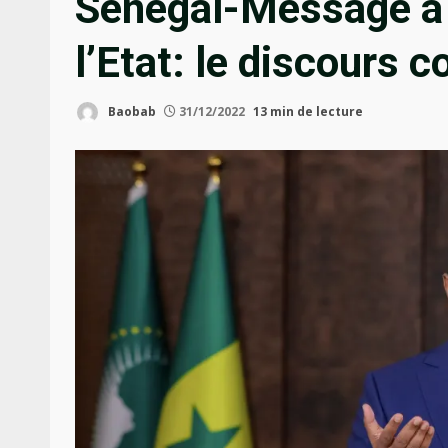
Sénégal-Message à l
l’Etat: le discours 
Baobab
31/12/2022
13 min de lecture