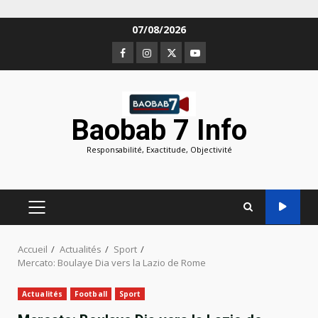
Aller
07/08/2026
au
Facebook
Instagram
Twitter
Youtube
contenu
Baobab 7 Info
Responsabilité, Exactitude, Objectivité
MENU
PRINCIPAL
Accueil
Actualités
Sport
Mercato: Boulaye Dia vers la Lazio de Rome
Actualités
Football
Sport