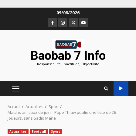
Aller
09/08/2026
au
Facebook
Instagram
Twitter
Youtube
contenu
Baobab 7 Info
Responsabilité, Exactitude, Objectivité
MENU
PRINCIPAL
Accueil
Actualités
Sport
Matchs amicaux de juin : Pape Thiaw publie une liste de 26
joueurs, sans Sadio Mané
Actualités
Football
Sport