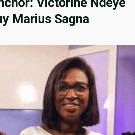
inchor: Victorine Ndèye
Guy Marius Sagna