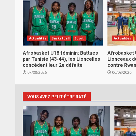
Actualités
Basketball
Sport
Actualités
Afrobasket U18 féminin: Battues
Afrobasket 
par Tunisie (43-44), les Lioncelles
Lionceaux d
concèdent leur 2e défaite
contre Rwa
07/08/2026
06/08/2026
VOUS AVEZ PEUT-ÊTRE RATÉ