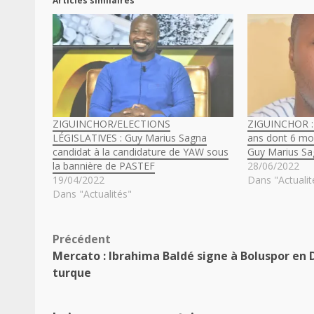
Articles similaires
ZIGUINCHOR/ELECTIONS
ZIGUINCHOR : 
LÉGISLATIVES : Guy Marius Sagna
ans dont 6 mo
candidat à la candidature de YAW sous
Guy Marius S
la bannière de PASTEF
28/06/2022
19/04/2022
Dans "Actualit
Dans "Actualités"
Navigation
Précédent
Mercato : Ibrahima Baldé signe à Boluspor en 
d’article
turque