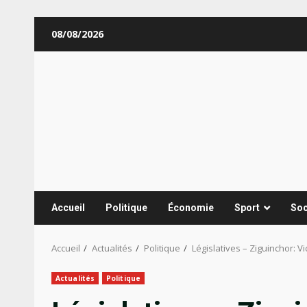
Aller
08/08/2026
au
contenu
Accueil
Politique
Économie
Sport
Soc
Accueil
Actualités
Politique
Législatives – Ziguinchor: V
Actualités
Politique