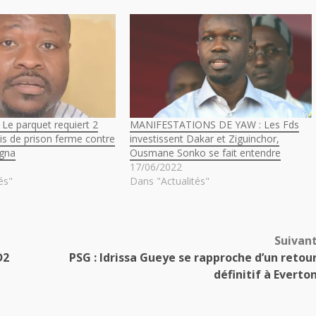
Le parquet requiert 2
MANIFESTATIONS DE YAW : Les Fds
is de prison ferme contre
investissent Dakar et Ziguinchor,
agna
Ousmane Sonko se fait entendre
17/06/2022
és"
Dans "Actualités"
Suivan
D2
PSG : Idrissa Gueye se rapproche d’un retou
définitif à Everto