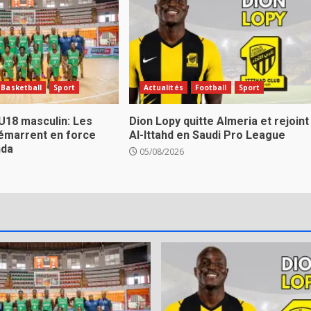
Basketball
Sport
Actualités
Football
Sport
U18 masculin: Les
Dion Lopy quitte Almeria et rejoint
émarrent en force
Al-Ittahd en Saudi Pro League
nda
05/08/2026