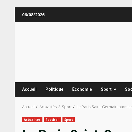
Aller
06/08/2026
au
contenu
Accueil
Politique
Économie
Sport
Soc
Accueil
Actualités
Sport
Le Paris Saint-Germain atomise
Actualités
Football
Sport