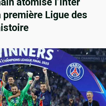
ain atomise l’Inter
a première Ligue des
istoire