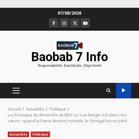
Aller
07/08/2026
au
Facebook
Instagram
Twitter
Youtube
contenu
Baobab 7 Info
Responsabilité, Exactitude, Objectivité
MENU
PRINCIPAL
Accueil
Actualités
Politique
La chronique du dimanche de BKD: Le vrai danger est dans nos
cœurs : quand la haine devient normale, le Sénégal est en péril
Actualités
Politique