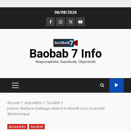
Aller
06/08/2026
au
Facebook
Instagram
Twitter
Youtube
contenu
Baobab 7 Info
Responsabilité, Exactitude, Objectivité
MENU
PRINCIPAL
Accueil
Actualités
Société
Justice: Badara Gadiaga obtient la liberté sous bracelet
électronique
Actualités
Société