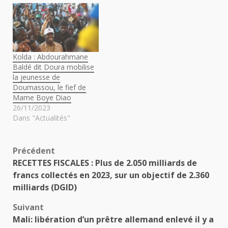
Kolda : Abdourahmane
Baldé dit Doura mobilise
la jeunesse de
Doumassou, le fief de
Mame Boye Diao
26/11/2023
Dans "Actualités"
Navigation
Précédent
RECETTES FISCALES : Plus de 2.050 milliards de
d’article
francs collectés en 2023, sur un objectif de 2.360
milliards (DGID)
Suivant
Mali: libération d’un prêtre allemand enlevé il y a