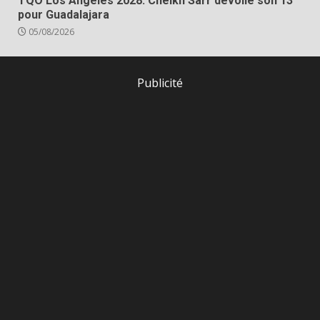
TQO Los Angeles 2028: Cheikh Sarr dévoile son 13
pour Guadalajara
05/08/2026
Publicité