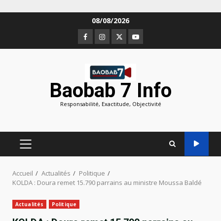
Aller
08/08/2026
au
Facebook
Instagram
Twitter
Youtube
contenu
Baobab 7 Info
Responsabilité, Exactitude, Objectivité
MENU
PRINCIPAL
Accueil
Actualités
Politique
KOLDA : Doura remet 15.790 parrains au ministre Moussa Baldé
Actualités
Politique