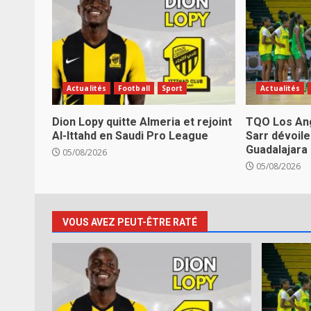
Actualités
Football
Sport
Actualités
Dion Lopy quitte Almeria et rejoint
TQO Los Ang
Al-Ittahd en Saudi Pro League
Sarr dévoile
Guadalajara
05/08/2026
05/08/2026
VOUS AVEZ PEUT-ÊTRE RATÉ