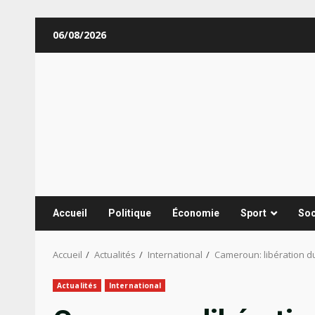
Aller
06/08/2026
au
contenu
Accueil
Politique
Économie
Sport
Soc
Accueil
Actualités
International
Cameroun: libération d
Actualités
International