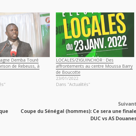
gagne Demba Touré
LOCALES/ZIGUINCHOR : Des
 prison de Rebeuss, à
affrontements au centre Moussa Barry
de Boucotte
23/01/2022
és"
Dans "Actualités"
Suivan
aque
Coupe du Sénégal (hommes): Ce sera une final
DUC vs AS Douane