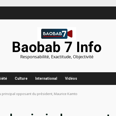
Baobab 7 Info
Responsabilité, Exactitude, Objectivité
iété
Culture
International
Vidéos
u principal opposant du président, Maurice Kamto