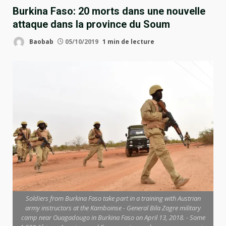
Burkina Faso: 20 morts dans une nouvelle
attaque dans la province du Soum
Baobab
05/10/2019
1 min de lecture
Soldiers from Burkina Faso take part in a training with Austrian
army instructors at the Kamboinse - General Bila Zagre military
camp near Ouagadougo in Burkina Faso on April 13, 2018. - Some