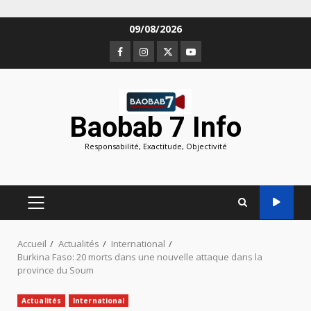
Aller
09/08/2026
au
Facebook
Instagram
Twitter
Youtube
contenu
Baobab 7 Info
Responsabilité, Exactitude, Objectivité
MENU
PRINCIPAL
Accueil
Actualités
International
Burkina Faso: 20 morts dans une nouvelle attaque dans la
province du Soum
Actualités
International