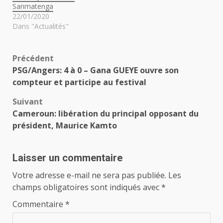
Sanmatenga
22/01/2020
Dans "Actualités"
Navigation
Précédent
PSG/Angers: 4 à 0 – Gana GUEYE ouvre son
d’article
compteur et participe au festival
Suivant
Cameroun: libération du principal opposant du
président, Maurice Kamto
Laisser un commentaire
Votre adresse e-mail ne sera pas publiée.
Les
champs obligatoires sont indiqués avec
*
Commentaire
*