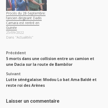
Procès du 28-Septembre:
l’ancien dirigeant Dadis
Camara est rentré en
Guinée
25/09/2022
Dans "Actualités"
Navigation
Précédent
5 morts dans une collision entre un camion et
d’article
une Dacia sur la route de Bambilor
Suivant
Lutte sénégalaise: Modou Lo bat Ama Baldé et
reste roi des Arènes
Laisser un commentaire