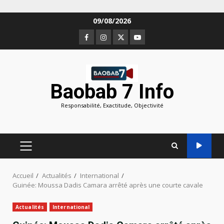
Aller
09/08/2026
au
Facebook
Instagram
Twitter
Youtube
contenu
Baobab 7 Info
Responsabilité, Exactitude, Objectivité
MENU
PRINCIPAL
Accueil
Actualités
International
Guinée: Moussa Dadis Camara arrêté après une courte cavale
Actualités
International