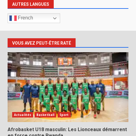
AUTRES LANGUES
French
VOUS AVEZ PEUT-ÊTRE RATÉ
Actualités
Basketball
Sport
Afrobasket U18 masculin: Les Lionceaux démarrent
en force contre Rwanda