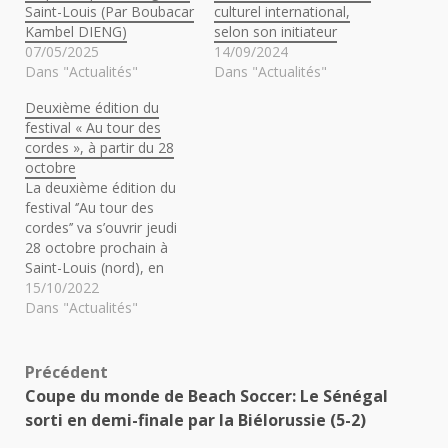
Saint-Louis (Par Boubacar
culturel international,
Kambel DIENG)
selon son initiateur
07/05/2025
14/09/2024
Dans "Actualités"
Dans "Actualités"
Deuxième édition du
festival « Au tour des
cordes », à partir du 28
octobre
La deuxième édition du
festival ‘’Au tour des
cordes’’ va s’ouvrir jeudi
28 octobre prochain à
Saint-Louis (nord), en
présence de
15/10/2022
représentants du Mali, du
Dans "Actualités"
Maroc et du Rwanda,
‘’pays mis en avant’’
autour d’une
Navigation
Précédent
programmation se
Coupe du monde de Beach Soccer: Le Sénégal
distinguant ‘’par son
d’article
sorti en demi-finale par la Biélorussie (5-2)
éclectisme musical, sa
richesse culturelle et son