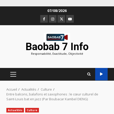
Aller
07/08/2026
au
Facebook
Instagram
Twitter
Youtube
contenu
Baobab 7 Info
Responsabilité, Exactitude, Objectivité
MENU
PRINCIPAL
Accueil
Actualités
Culture
Entre balcons, balafons et saxophones : le cœur culturel de
Saint-Louis bat en jazz (Par Boubacar Kambel DIENG)
Actualités
Culture