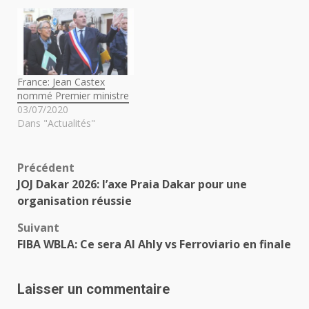
France: Jean Castex
nommé Premier ministre
03/07/2020
Dans "Actualités"
Navigation
Précédent
JOJ Dakar 2026: l’axe Praia Dakar pour une
d’article
organisation réussie
Suivant
FIBA WBLA: Ce sera Al Ahly vs Ferroviario en finale
Laisser un commentaire