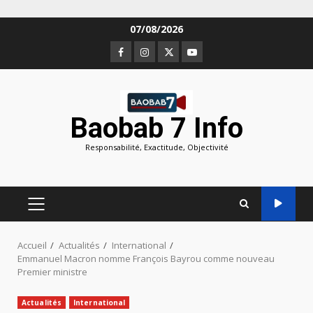
Aller
07/08/2026
au
Facebook
Instagram
Twitter
Youtube
contenu
Baobab 7 Info
Responsabilité, Exactitude, Objectivité
MENU
PRINCIPAL
Accueil
Actualités
International
Emmanuel Macron nomme François Bayrou comme nouveau
Premier ministre
Actualités
International