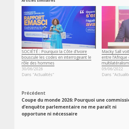
Articles similaires
SOCIÉTÉ : Pourquoi la Côte d’Ivoire
Macky Sall voit
bouscule les codes en interrogeant le
entre l’Afriqu
rôle des hommes
multilatéralism
30/06/2026
09/06/2022
Dans "Actualités"
Dans "Actualit
Navigation
Précédent
Coupe du monde 2026: Pourquoi une commissi
d’article
d’enquête parlementaire ne me paraît ni
opportune ni nécessaire