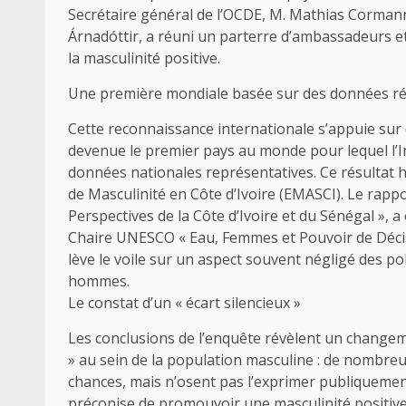
Secrétaire général de l’OCDE, M. Mathias Cormann
Árnadóttir, a réuni un parterre d’ambassadeurs e
la masculinité positive.
Une première mondiale basée sur des données ré
Cette reconnaissance internationale s’appuie sur d
devenue le premier pays au monde pour lequel l’In
données nationales représentatives. Ce résultat hi
de Masculinité en Côte d’Ivoire (EMASCI). Le rappo
Perspectives de la Côte d’Ivoire et du Sénégal », a
Chaire UNESCO « Eau, Femmes et Pouvoir de Décis
lève le voile sur un aspect souvent négligé des poli
hommes.
Le constat d’un « écart silencieux »
Les conclusions de l’enquête révèlent un changemen
» au sein de la population masculine : de nombr
chances, mais n’osent pas l’exprimer publiquement
préconise de promouvoir une masculinité positiv