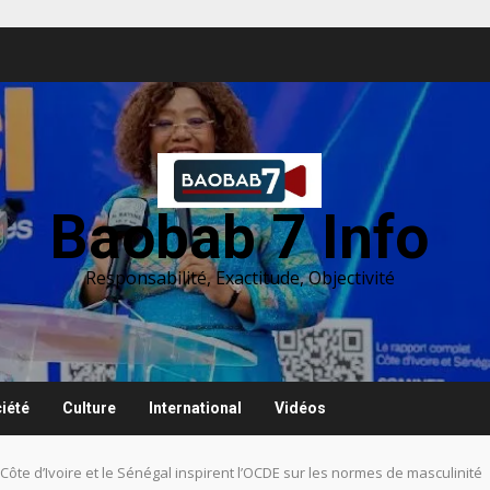
Baobab 7 Info
Responsabilité, Exactitude, Objectivité
iété
Culture
International
Vidéos
ôte d’Ivoire et le Sénégal inspirent l’OCDE sur les normes de masculinité