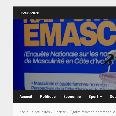
Aller
06/08/2026
au
contenu
Accueil
Politique
Économie
Sport
Soc
Accueil
Actualités
Société
Égalité femmes-hommes : La C