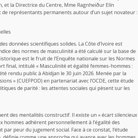
, et la Directrice du Centre, Mme Ragnheiður Elín
t de représentants permanents autour d’un sujet novateur :
elles
es données scientifiques solides. La Côte d’Ivoire est
dice des normes de masculinité a été calculé sur la base de
storique est le fruit de l’Enquête nationale sur les Normes
rt final, intitulé « Masculinité et égalité femmes-hommes :
 été rendu public à Abidjan le 30 juin 2026. Menée par la
ions » (CUEFPOD) en partenariat avec l’OCDE, cette étude
tiques de parité : les attentes sociales qui pèsent sur les
t des mentalités constructif. Il existe un « écart silencieux
eux hommes adhèrent personnellement à l’égalité des
 par peur du jugement social. Face à ce constat, l’étude
e, définie comme une approche qui avance avec les hommes