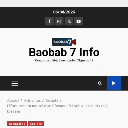
Aller
06/08/2026
au
Facebook
Instagram
Twitter
Youtube
contenu
Baobab 7 Info
Responsabilité, Exactitude, Objectivité
MENU
PRINCIPAL
Accueil
Actualités
Société
Effondrement mortel d’un bâtiment à Touba : 11 morts et 7
blessés
Actualités
Société