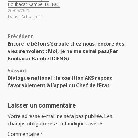
Boubacar Kambel DIENG)
26/05/2025
Dans "Actualités"
Navigation
Précédent
Encore le béton s’écroule chez nous, encore des
d’article
vies s’envolent : Moi, je ne me tairai pas.(Par
Boubacar Kambel DIENG)
Suivant
Dialogue national : la coalition AKS répond
favorablement à l’appel du Chef de l’État
Laisser un commentaire
Votre adresse e-mail ne sera pas publiée.
Les
champs obligatoires sont indiqués avec
*
Commentaire
*