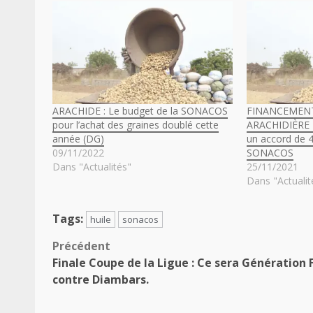
ARACHIDE : Le budget de la SONACOS
FINANCEMEN
pour l’achat des graines doublé cette
ARACHIDIÈRE 2
année (DG)
un accord de 4
09/11/2022
SONACOS
Dans "Actualités"
25/11/2021
Dans "Actualit
Tags:
huile
sonacos
Navigation
Précédent
Finale Coupe de la Ligue : Ce sera Génération 
d’article
contre Diambars.