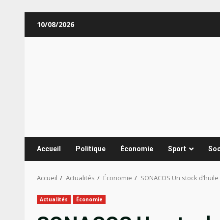
Aller
10/08/2026
au
contenu
Accueil
Politique
Économie
Sport
Soc
Accueil
Actualités
Économie
SONACOS Un stock d’huile d
Actualités
Économie