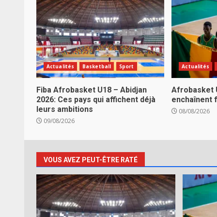
Actualités
Basketball
Sport
Actualités
Fiba Afrobasket U18 – Abidjan
Afrobasket 
2026: Ces pays qui affichent déjà
enchaînent f
leurs ambitions
08/08/2026
09/08/2026
VOUS AVEZ PEUT-ÊTRE RATÉ