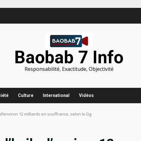
Baobab 7 Info
Responsabilité, Exactitude, Objectivité
iété
Culture
International
Vidéos
’environ 12 milliards en souffrance, selon le Dg