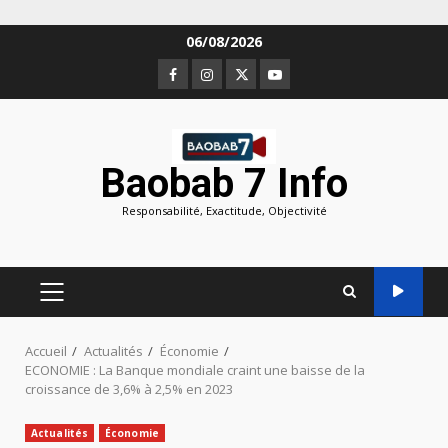
Aller
06/08/2026
au
Facebook
Instagram
Twitter
Youtube
contenu
Baobab 7 Info
Responsabilité, Exactitude, Objectivité
MENU
PRINCIPAL
Accueil
Actualités
Économie
ECONOMIE : La Banque mondiale craint une baisse de la
croissance de 3,6% à 2,5% en 2023
Actualités
Économie