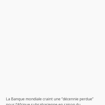
La Banque mondiale craint une ‘’décennie perdue’’
pour l’Afrique subsaharienne en raison du