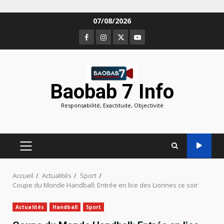
Aller
07/08/2026
au
Facebook
Instagram
Twitter
Youtube
contenu
Baobab 7 Info
Responsabilité, Exactitude, Objectivité
MENU
PRINCIPAL
Accueil
Actualités
Sport
Coupe du Monde Handball: Entrée en lice des Lionnes ce soir
Actualités
Handball
Sport