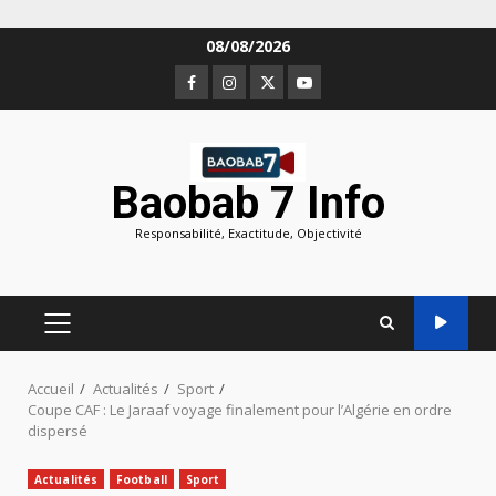
Aller
08/08/2026
au
Facebook
Instagram
Twitter
Youtube
contenu
Baobab 7 Info
Responsabilité, Exactitude, Objectivité
MENU
PRINCIPAL
Accueil
Actualités
Sport
Coupe CAF : Le Jaraaf voyage finalement pour l’Algérie en ordre
dispersé
Actualités
Football
Sport