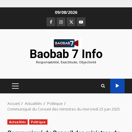
Aller
09/08/2026
au
Facebook
Instagram
Twitter
Youtube
contenu
Baobab 7 Info
Responsabilité, Exactitude, Objectivité
MENU
PRINCIPAL
Accueil
Actualités
Politique
Communiqué du Conseil des ministres du mercredi 25 juin 2025
Actualités
Politique