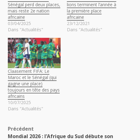
Sénégal perd deux places,
lions terminent l’année à
mais reste 2e nation
la première place
africaine
africaine
03/04/2025
23/12/2021
Dans "Actualités"
Dans "Actualités"
Claasement FIFA: Le
Maroc et le Sénégal (qui
gagne une place)
toujours en tête des pays
africains
10/07/2025
Dans "Actualités"
Navigation
Précédent
Mondial 2026 : l’Afrique du Sud débute son