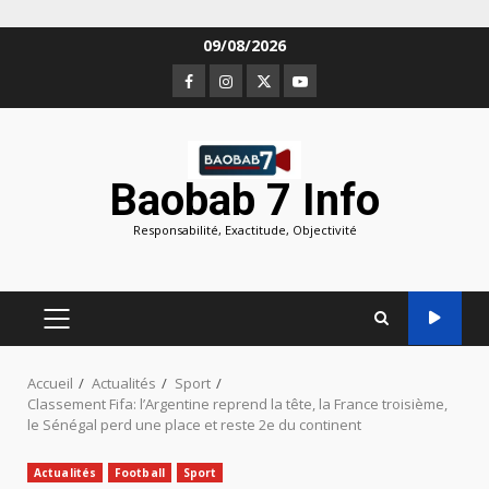
Aller
09/08/2026
au
Facebook
Instagram
Twitter
Youtube
contenu
Baobab 7 Info
Responsabilité, Exactitude, Objectivité
MENU
PRINCIPAL
Accueil
Actualités
Sport
Classement Fifa: l’Argentine reprend la tête, la France troisième,
le Sénégal perd une place et reste 2e du continent
Actualités
Football
Sport