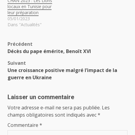
CHAN 2023 : Les Lions
locaux en Tunisie pour
leur préparation
05/01/2023
Dans "Actualités"
Navigation
Précédent
Décès du pape émérite, Benoît XVI
d’article
Suivant
Une croissance positive malgré l’impact de la
guerre en Ukraine
Laisser un commentaire
Votre adresse e-mail ne sera pas publiée.
Les
champs obligatoires sont indiqués avec
*
Commentaire
*