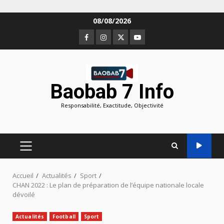
Aller
08/08/2026
au
Facebook
Instagram
Twitter
Youtube
contenu
Baobab 7 Info
Responsabilité, Exactitude, Objectivité
MENU
PRINCIPAL
Accueil
Actualités
Sport
CHAN 2022 : Le plan de préparation de l’équipe nationale locale
dévoilé
Actualités
Football
Sport