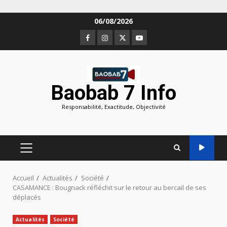
Aller
06/08/2026
au
Facebook
Instagram
Twitter
Youtube
contenu
Baobab 7 Info
Responsabilité, Exactitude, Objectivité
MENU
PRINCIPAL
Accueil
Actualités
Société
CASAMANCE : Bougnack réfléchit sur le retour au bercail de ses
déplacés
Actualités
Société