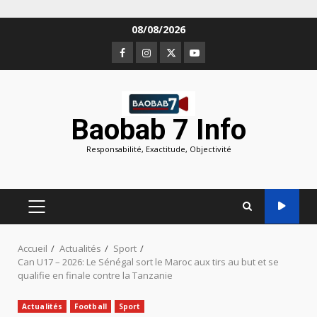
Aller
08/08/2026
au
Facebook
Instagram
Twitter
Youtube
contenu
Baobab 7 Info
Responsabilité, Exactitude, Objectivité
MENU
PRINCIPAL
Accueil
Actualités
Sport
Can U17 – 2026: Le Sénégal sort le Maroc aux tirs au but et se
qualifie en finale contre la Tanzanie
Actualités
Football
Sport