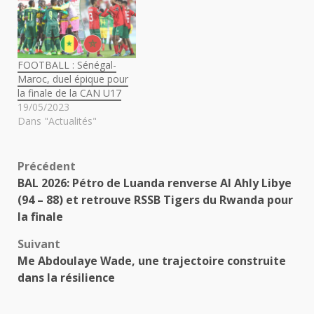
FOOTBALL : Sénégal-
Maroc, duel épique pour
la finale de la CAN U17
19/05/2023
Dans "Actualités"
Navigation
Précédent
BAL 2026: Pétro de Luanda renverse Al Ahly Libye
d’article
(94 – 88) et retrouve RSSB Tigers du Rwanda pour
la finale
Suivant
Me Abdoulaye Wade, une trajectoire construite
dans la résilience