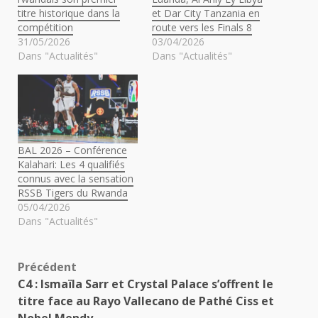
titre historique dans la
et Dar City Tanzania en
compétition
route vers les Finals 8
31/05/2026
03/04/2026
Dans "Actualités"
Dans "Actualités"
BAL 2026 – Conférence
Kalahari: Les 4 qualifiés
connus avec la sensation
RSSB Tigers du Rwanda
05/04/2026
Dans "Actualités"
Navigation
Précédent
C4 : Ismaïla Sarr et Crystal Palace s’offrent le
d’article
titre face au Rayo Vallecano de Pathé Ciss et
Nobel Mendy