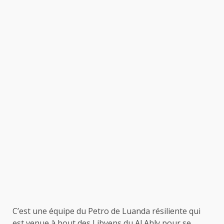
C’est une équipe du Petro de Luanda résiliente qui
est venue à bout des Libyens du Al Ahly pour se