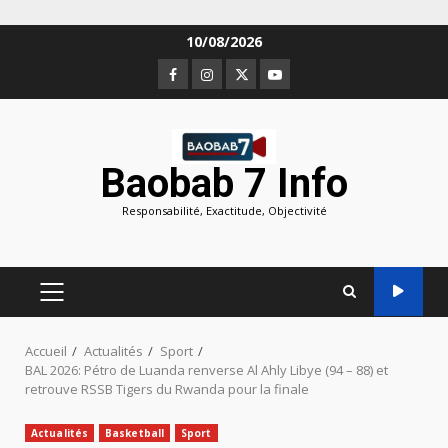
Aller
10/08/2026
au
Facebook
Instagram
Twitter
Youtube
contenu
Baobab 7 Info
Responsabilité, Exactitude, Objectivité
MENU
PRINCIPAL
Accueil
Actualités
Sport
BAL 2026: Pétro de Luanda renverse Al Ahly Libye (94 – 88) et
retrouve RSSB Tigers du Rwanda pour la finale
Actualités
Basketball
Sport