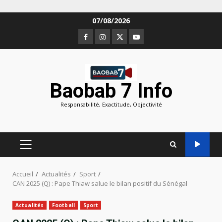
Aller
07/08/2026
au
Facebook
Instagram
Twitter
Youtube
contenu
Baobab 7 Info
Responsabilité, Exactitude, Objectivité
MENU
PRINCIPAL
Accueil
Actualités
Sport
CAN 2025 (Q) : Pape Thiaw salue le bilan positif du Sénégal
Actualités
Football
Sport