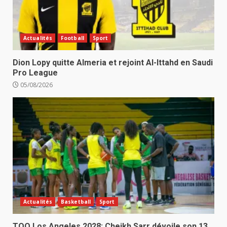
Actualités
Football
Sport
Dion Lopy quitte Almeria et rejoint Al-Ittahd en Saudi
Pro League
05/08/2026
Actualités
Basketball
Sport
TQO Los Angeles 2028: Cheikh Sarr dévoile son 13