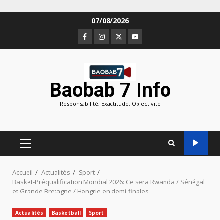
Aller
07/08/2026
au
Facebook
Instagram
Twitter
Youtube
contenu
Baobab 7 Info
Responsabilité, Exactitude, Objectivité
MENU
PRINCIPAL
Accueil
Actualités
Sport
Basket-Préqualification Mondial 2026: Ce sera Rwanda / Sénégal
et Grande Bretagne / Hongrie en demi-finales
Actualités
Basketball
Sport