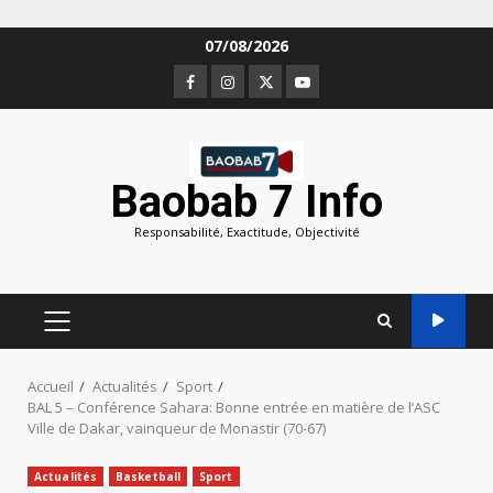
Aller
07/08/2026
au
Facebook
Instagram
Twitter
Youtube
contenu
Baobab 7 Info
Responsabilité, Exactitude, Objectivité
MENU
PRINCIPAL
Accueil
Actualités
Sport
BAL 5 – Conférence Sahara: Bonne entrée en matière de l’ASC
Ville de Dakar, vainqueur de Monastir (70-67)
Actualités
Basketball
Sport