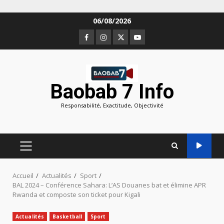
Aller
06/08/2026
au
Facebook
Instagram
Twitter
Youtube
contenu
Baobab 7 Info
Responsabilité, Exactitude, Objectivité
MENU
PRINCIPAL
Accueil
Actualités
Sport
BAL 2024 – Conférence Sahara: L’AS Douanes bat et élimine APR
Rwanda et composte son ticket pour Kigali
Actualités
Basketball
Sport