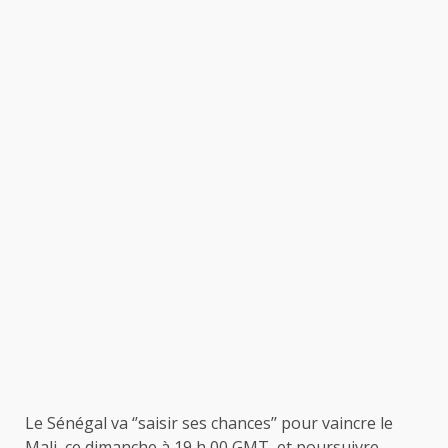
Le Sénégal va ‘’saisir ses chances’’ pour vaincre le
Mali, ce dimanche à 19 h 00 GMT, et poursuivre