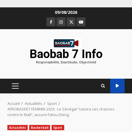
Aller
09/08/2026
au
Facebook
Instagram
Twitter
Youtube
contenu
Baobab 7 Info
Responsabilité, Exactitude, Objectivité
MENU
PRINCIPAL
Accueil
Actualités
Sport
AFROBASKET FEMININ 2023 : Le Sénégal ‘’saisira ses chances
contre le Mali’’, assure Fatou Dieng
Actualités
Basketball
Sport