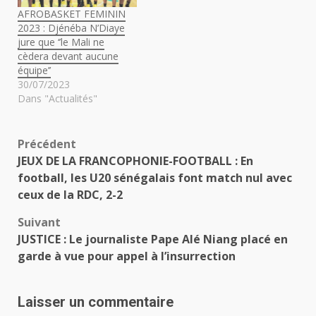
AFROBASKET FEMININ
2023 : Djénéba N’Diaye
jure que ‘’le Mali ne
cèdera devant aucune
équipe’’
30/07/2023
Dans "Actualités"
Navigation
Précédent
JEUX DE LA FRANCOPHONIE-FOOTBALL : En
d’article
football, les U20 sénégalais font match nul avec
ceux de la RDC, 2-2
Suivant
JUSTICE : Le journaliste Pape Alé Niang placé en
garde à vue pour appel à l’insurrection
Laisser un commentaire