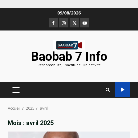
Aller
09/08/2026
au
Facebook
Instagram
Twitter
Youtube
contenu
Baobab 7 Info
Responsabilité, Exactitude, Objectivité
MENU
PRINCIPAL
Accueil
2025
avril
Mois :
avril 2025