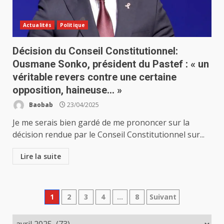
Actualités
Politique
Décision du Conseil Constitutionnel:
Ousmane Sonko, président du Pastef : « un
véritable revers contre une certaine
opposition, haineuse… »
Baobab
23/04/2025
Je me serais bien gardé de me prononcer sur la
décision rendue par le Conseil Constitutionnel sur...
Lire la suite
Pagination
1
2
3
4
…
8
Suivant
des