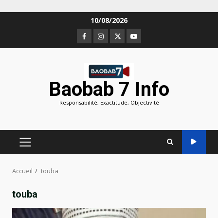
Aller
10/08/2026
au
Facebook
Instagram
Twitter
Youtube
contenu
Baobab 7 Info
Responsabilité, Exactitude, Objectivité
MENU
PRINCIPAL
Accueil
touba
touba