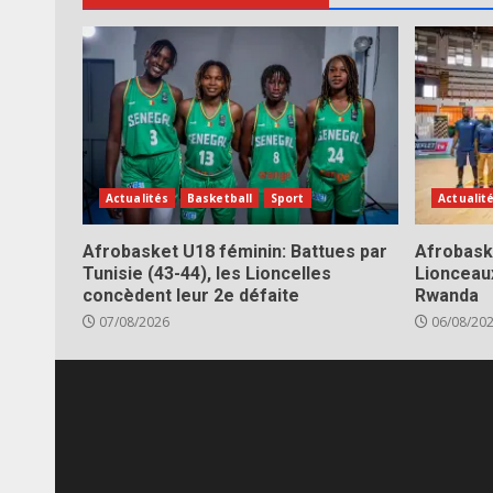
Actualités
Basketball
Sport
Actualit
Afrobasket U18 féminin: Battues par
Afrobask
Tunisie (43-44), les Lioncelles
Lionceau
concèdent leur 2e défaite
Rwanda
07/08/2026
06/08/20