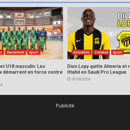
és
Basketball
Sport
Actualités
Football
Sport
et U18 masculin: Les
Dion Lopy quitte Almeria et r
x démarrent en force contre
Ittahd en Saudi Pro League
05/08/2026
26
Publicité