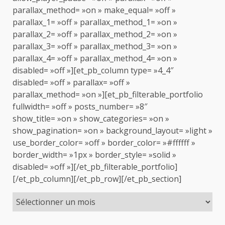
parallax_method= »on » make_equal= »off »
parallax_1= »off » parallax_method_1= »on »
parallax_2= »off » parallax_method_2= »on »
parallax_3= »off » parallax_method_3= »on »
parallax_4= »off » parallax_method_4= »on »
disabled= »off »][et_pb_column type= »4_4″
disabled= »off » parallax= »off »
parallax_method= »on »][et_pb_filterable_portfolio
fullwidth= »off » posts_number= »8″
show_title= »on » show_categories= »on »
show_pagination= »on » background_layout= »light »
use_border_color= »off » border_color= »#ffffff »
border_width= »1px » border_style= »solid »
disabled= »off »][/et_pb_filterable_portfolio]
[/et_pb_column][/et_pb_row][/et_pb_section]