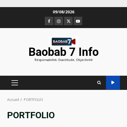
Aller
09/08/2026
au
Facebook
Instagram
Twitter
Youtube
contenu
Baobab 7 Info
Responsabilité, Exactitude, Objectivité
MENU
PRINCIPAL
Accueil
PORTFOLIO
PORTFOLIO