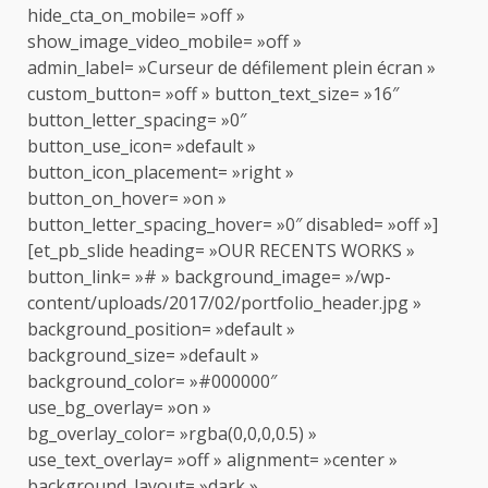
hide_cta_on_mobile= »off »
show_image_video_mobile= »off »
admin_label= »Curseur de défilement plein écran »
custom_button= »off » button_text_size= »16″
button_letter_spacing= »0″
button_use_icon= »default »
button_icon_placement= »right »
button_on_hover= »on »
button_letter_spacing_hover= »0″ disabled= »off »]
[et_pb_slide heading= »OUR RECENTS WORKS »
button_link= »# » background_image= »/wp-
content/uploads/2017/02/portfolio_header.jpg »
background_position= »default »
background_size= »default »
background_color= »#000000″
use_bg_overlay= »on »
bg_overlay_color= »rgba(0,0,0,0.5) »
use_text_overlay= »off » alignment= »center »
background_layout= »dark »