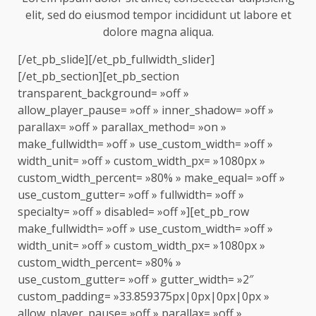
elit, sed do eiusmod tempor incididunt ut labore et
dolore magna aliqua.
[/et_pb_slide][/et_pb_fullwidth_slider]
[/et_pb_section][et_pb_section
transparent_background= »off »
allow_player_pause= »off » inner_shadow= »off »
parallax= »off » parallax_method= »on »
make_fullwidth= »off » use_custom_width= »off »
width_unit= »off » custom_width_px= »1080px »
custom_width_percent= »80% » make_equal= »off »
use_custom_gutter= »off » fullwidth= »off »
specialty= »off » disabled= »off »][et_pb_row
make_fullwidth= »off » use_custom_width= »off »
width_unit= »off » custom_width_px= »1080px »
custom_width_percent= »80% »
use_custom_gutter= »off » gutter_width= »2″
custom_padding= »33.859375px|0px|0px|0px »
allow_player_pause= »off » parallax= »off »