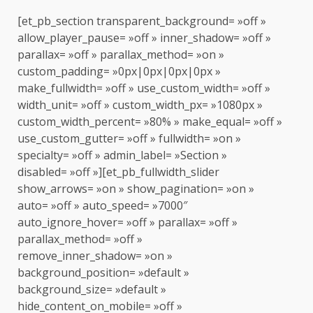
[et_pb_section transparent_background= »off »
allow_player_pause= »off » inner_shadow= »off »
parallax= »off » parallax_method= »on »
custom_padding= »0px|0px|0px|0px »
make_fullwidth= »off » use_custom_width= »off »
width_unit= »off » custom_width_px= »1080px »
custom_width_percent= »80% » make_equal= »off »
use_custom_gutter= »off » fullwidth= »on »
specialty= »off » admin_label= »Section »
disabled= »off »][et_pb_fullwidth_slider
show_arrows= »on » show_pagination= »on »
auto= »off » auto_speed= »7000″
auto_ignore_hover= »off » parallax= »off »
parallax_method= »off »
remove_inner_shadow= »on »
background_position= »default »
background_size= »default »
hide_content_on_mobile= »off »