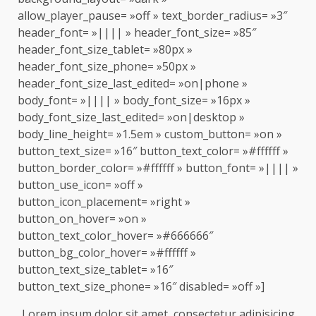
allow_player_pause= »off » text_border_radius= »3″
header_font= »|||| » header_font_size= »85″
header_font_size_tablet= »80px »
header_font_size_phone= »50px »
header_font_size_last_edited= »on|phone »
body_font= »|||| » body_font_size= »16px »
body_font_size_last_edited= »on|desktop »
body_line_height= »1.5em » custom_button= »on »
button_text_size= »16″ button_text_color= »#ffffff »
button_border_color= »#ffffff » button_font= »|||| »
button_use_icon= »off »
button_icon_placement= »right »
button_on_hover= »on »
button_text_color_hover= »#666666″
button_bg_color_hover= »#ffffff »
button_text_size_tablet= »16″
button_text_size_phone= »16″ disabled= »off »]
Lorem ipsum dolor sit amet, consectetur adipisicing