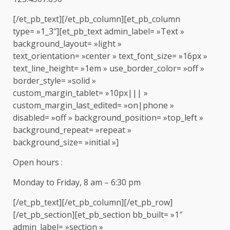
[/et_pb_text][/et_pb_column][et_pb_column
type= »1_3″][et_pb_text admin_label= »Text »
background_layout= »light »
text_orientation= »center » text_font_size= »16px »
text_line_height= »1em » use_border_color= »off »
border_style= »solid »
custom_margin_tablet= »10px||| »
custom_margin_last_edited= »on|phone »
disabled= »off » background_position= »top_left »
background_repeat= »repeat »
background_size= »initial »]
Open hours :
Monday to Friday, 8 am – 6:30 pm
[/et_pb_text][/et_pb_column][/et_pb_row]
[/et_pb_section][et_pb_section bb_built= »1″
admin_label= »section »