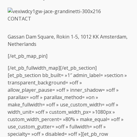
Gassan Dam Square, Rokin 1-5, 1012 KK Amsterdam,
Netherlands
[/et_pb_map_pin]
[/et_pb_fullwidth_map][/et_pb_section]
[et_pb_section bb_built= »1″ admin_label= »section »
transparent_background= »off »
allow_player_pause= »off » inner_shadow= »off »
parallax= »off » parallax_method= »on »
make_fullwidth= »off » use_custom_width= »off »
width_unit= »off » custom_width_px= »1080px »
custom_width_percent= »80% » make_equal= »off »
use_custom_gutter= »off » fullwidth= »off »
specialty= »off » disabled= »off »][et_pb_row