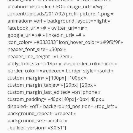
position= »Founder, CEO » image_url= »/wp-
content/uploads/2017/02/profil_picture_1.png »
animation= »off » background_layout= »light »
facebook_url= »# » twitter_url= »# »
google_url= »# » linkedin_url= »# »
icon_color= »#333333″ icon_hover_color= »#9f9f9f »
header_font_size= »30px »
header_line_height= »1.7em »
body_font_size= »18px » use_border_color= »on »
border_color= »#edecec » border_style= »solid »
custom_margin= »|100px||100px »
custom_margin_tablet= »|20px||20px »
custom_margin_last_edited= »on|phone »
custom_padding= »40px|40px|40px|40px »
disabled= »off » background_position= »top_left »
background_repeat= »repeat »
background_size= »initial »
_builder_version= »3.0.51″]