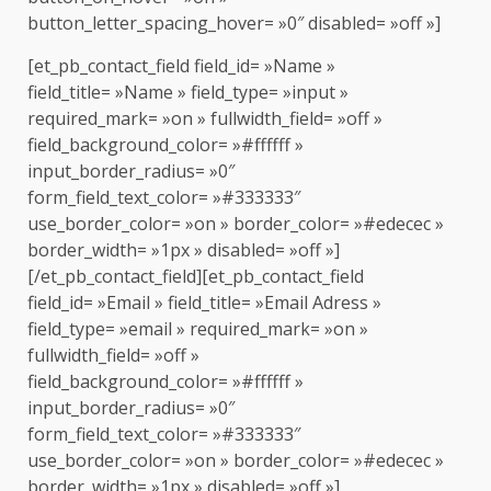
button_letter_spacing_hover= »0″ disabled= »off »]
[et_pb_contact_field field_id= »Name »
field_title= »Name » field_type= »input »
required_mark= »on » fullwidth_field= »off »
field_background_color= »#ffffff »
input_border_radius= »0″
form_field_text_color= »#333333″
use_border_color= »on » border_color= »#edecec »
border_width= »1px » disabled= »off »]
[/et_pb_contact_field][et_pb_contact_field
field_id= »Email » field_title= »Email Adress »
field_type= »email » required_mark= »on »
fullwidth_field= »off »
field_background_color= »#ffffff »
input_border_radius= »0″
form_field_text_color= »#333333″
use_border_color= »on » border_color= »#edecec »
border_width= »1px » disabled= »off »]