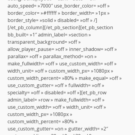
auto_speed= »7000″ use_border_color= »off »
border_color= »#ffffff » border_width= »1px »
border_style= »solid » disabled= »off » /]
[/et_pb_column][/et_pb_section][et_pb_section
bb_built= »1″ admin_label= »section »
transparent_background= »off »
allow_player_pause= »off » inner_shadow= »off »
parallax= »off » parallax_method= »on »
make_fullwidth= »off » use_custom_width= »off »
width_unit= »off » custom_width_px= »1080px »
custom_width_percent= »80% » make_equal= »off »
use_custom_gutter= »off » fullwidth= »off »
specialty= »off » disabled= »off »][et_pb_row
admin_label= »row » make_fullwidth= »off »
use_custom_width= »off » width_unit= »off »
custom_width_px= »1080px »
custom_width_percent= »80% »
use_custom_gutter= »on » gutter_width= »2″