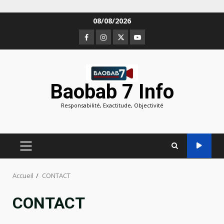
Aller
08/08/2026
au
Facebook
Instagram
Twitter
Youtube
contenu
Baobab 7 Info
Responsabilité, Exactitude, Objectivité
MENU
PRINCIPAL
Accueil
CONTACT
CONTACT