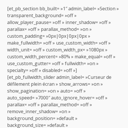
[et_pb_section bb_built= »1″ admin_label= »Section »
transparent_background= »off »
allow_player_pause= »off » inner_shadow= »off »
parallax= »off » parallax_method= »on »
custom_padding= »0px|0px|0px|0px »
make_fullwidth= »off » use_custom_width= »off »
width_unit= »off » custom_width_px= »1080px »
custom_width_percent= »80% » make_equal= »off »
use_custom_gutter= »off » fullwidth= »on »
specialty= »off » disabled= »off »]
[et_pb_fullwidth_slider admin_label= »Curseur de
défilement plein écran » show_arrows= »on »
show_pagination= »on » auto= »off »
auto_speed= »7000″ auto_ignore_hover= »off »
parallax= »off » parallax_method= »off »
remove_inner_shadow= »on »
background_position= »default »
background_size= »default »