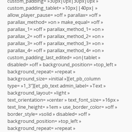
custom_padding= »30px|0px|30px|0px »
custom_padding_tablet= »10px||40px| »
allow_player_pause= »off » parallax= »off »
parallax_method= »on » make_equal= »off »
parallax_1= »off » parallax_method_1= »on »
parallax_2= »off » parallax_method_2= »on »
parallax_3= »off » parallax_method_3= »on »
parallax_4= »off » parallax_method_4= »on »
custom_padding_last_edited= »on|tablet »
disabled= »off » background_position= »top_left »
background_repeat= »repeat »
background_size= »initial »][et_pb_column
type= »1_3″][et_pb_text admin_label= »Text »
background_layout= »light »
text_orientation= »center » text_font_size= »16px »
text_line_height= »1em » use_border_color= »off »
border_style= »solid » disabled= »off »
background_position= »top_left »
background_repeat= »repeat »