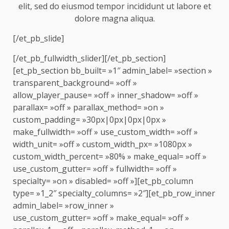
elit, sed do eiusmod tempor incididunt ut labore et
dolore magna aliqua.
[/et_pb_slide]
[/et_pb_fullwidth_slider][/et_pb_section]
[et_pb_section bb_built= »1″ admin_label= »section »
transparent_background= »off »
allow_player_pause= »off » inner_shadow= »off »
parallax= »off » parallax_method= »on »
custom_padding= »30px|0px|0px|0px »
make_fullwidth= »off » use_custom_width= »off »
width_unit= »off » custom_width_px= »1080px »
custom_width_percent= »80% » make_equal= »off »
use_custom_gutter= »off » fullwidth= »off »
specialty= »on » disabled= »off »][et_pb_column
type= »1_2″ specialty_columns= »2″][et_pb_row_inner
admin_label= »row_inner »
use_custom_gutter= »off » make_equal= »off »