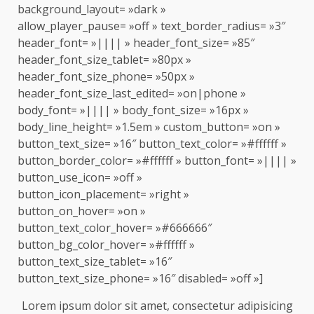
background_layout= »dark »
allow_player_pause= »off » text_border_radius= »3″
header_font= »|||| » header_font_size= »85″
header_font_size_tablet= »80px »
header_font_size_phone= »50px »
header_font_size_last_edited= »on|phone »
body_font= »|||| » body_font_size= »16px »
body_line_height= »1.5em » custom_button= »on »
button_text_size= »16″ button_text_color= »#ffffff »
button_border_color= »#ffffff » button_font= »|||| »
button_use_icon= »off »
button_icon_placement= »right »
button_on_hover= »on »
button_text_color_hover= »#666666″
button_bg_color_hover= »#ffffff »
button_text_size_tablet= »16″
button_text_size_phone= »16″ disabled= »off »]
Lorem ipsum dolor sit amet, consectetur adipisicing