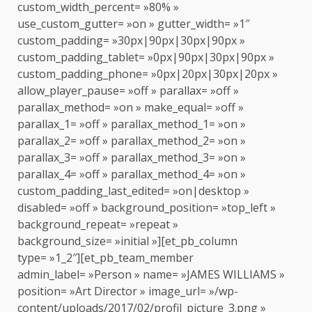
custom_width_percent= »80% »
use_custom_gutter= »on » gutter_width= »1″
custom_padding= »30px|90px|30px|90px »
custom_padding_tablet= »0px|90px|30px|90px »
custom_padding_phone= »0px|20px|30px|20px »
allow_player_pause= »off » parallax= »off »
parallax_method= »on » make_equal= »off »
parallax_1= »off » parallax_method_1= »on »
parallax_2= »off » parallax_method_2= »on »
parallax_3= »off » parallax_method_3= »on »
parallax_4= »off » parallax_method_4= »on »
custom_padding_last_edited= »on|desktop »
disabled= »off » background_position= »top_left »
background_repeat= »repeat »
background_size= »initial »][et_pb_column
type= »1_2″][et_pb_team_member
admin_label= »Person » name= »JAMES WILLIAMS »
position= »Art Director » image_url= »/wp-
content/uploads/2017/02/profil_picture_3.png »