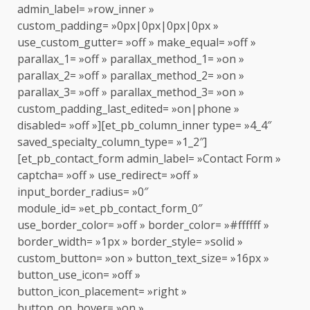
admin_label= »row_inner »
custom_padding= »0px|0px|0px|0px »
use_custom_gutter= »off » make_equal= »off »
parallax_1= »off » parallax_method_1= »on »
parallax_2= »off » parallax_method_2= »on »
parallax_3= »off » parallax_method_3= »on »
custom_padding_last_edited= »on|phone »
disabled= »off »][et_pb_column_inner type= »4_4″
saved_specialty_column_type= »1_2″]
[et_pb_contact_form admin_label= »Contact Form »
captcha= »off » use_redirect= »off »
input_border_radius= »0″
module_id= »et_pb_contact_form_0″
use_border_color= »off » border_color= »#ffffff »
border_width= »1px » border_style= »solid »
custom_button= »on » button_text_size= »16px »
button_use_icon= »off »
button_icon_placement= »right »
button_on_hover= »on »