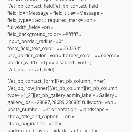
[/et_pb_contact_field][et_pb_contact_field
field_id= »Message » field_title= »Message »
field_type= »text » required_mark= »on »
fullwidth_field= »on »
field_background_color= »#ffffff »
input_border_radius= »0″
form_field_text_color= »#333333″
use_border_color= »on » border_color= »#edecec »
border_width= »1px » disabled= »off »]
[/et_pb_contact_field]
[/et_pb_contact_form][/et_pb_column_inner]
[/et_pb_row_inner][/et_pb_column][et_pb_column
type= »1_2″][et_pb_gallery admin_label= »Gallery »
gallery_ids= »28687,28689,28688″ fullwidth= »on »
posts_number= »4″ orientation= »landscape »
show_title_and_caption= »on »
show_pagination= »off »
background_layout= »dark » auto= »off »