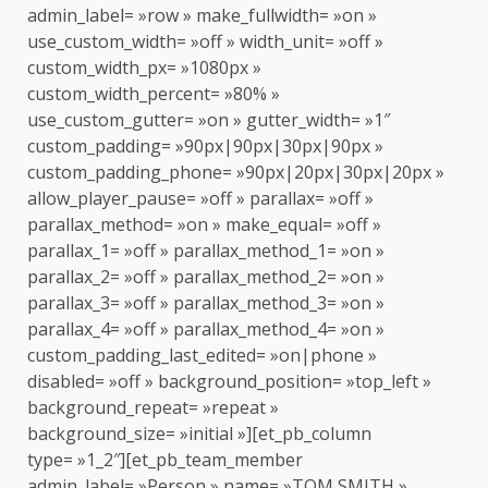
admin_label= »row » make_fullwidth= »on »
use_custom_width= »off » width_unit= »off »
custom_width_px= »1080px »
custom_width_percent= »80% »
use_custom_gutter= »on » gutter_width= »1″
custom_padding= »90px|90px|30px|90px »
custom_padding_phone= »90px|20px|30px|20px »
allow_player_pause= »off » parallax= »off »
parallax_method= »on » make_equal= »off »
parallax_1= »off » parallax_method_1= »on »
parallax_2= »off » parallax_method_2= »on »
parallax_3= »off » parallax_method_3= »on »
parallax_4= »off » parallax_method_4= »on »
custom_padding_last_edited= »on|phone »
disabled= »off » background_position= »top_left »
background_repeat= »repeat »
background_size= »initial »][et_pb_column
type= »1_2″][et_pb_team_member
admin_label= »Person » name= »TOM SMITH »