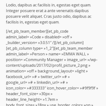
Lodio, dapibus ac facilisis in, egestas eget quam.
Integer posuere erat a ante venenatis dapibus
posuere velit aliquet. Cras justo odio, dapibus ac
facilisis in, egestas eget quam.
[/et_pb_team_member][et_pb_code
admin_label= »Code » disabled= »off »
_builder_version= »3.0.51″ /][/et_pb_column]
[et_pb_column type= »1_2″][et_pb_team_member
admin_label= »Person » name= »EMMA WALL »
position= »Community Manager » image_url= »/wp-
content/uploads/2017/02/profil_picture_2.png »
animation= »off » background_layout= »light »
facebook_url= »# » twitter_url= »# »
google_url= »# » linkedin_url= »# »
icon_color= »#333333″ icon_hover_color= »#9f9f9f »
header_font_size= »30px »
header_line_height= »1.7em »
body_font_size= »18px » use_border_color= »on »