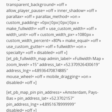
transparent_background= »off »
allow_player_pause= »off » inner_shadow= »off »
parallax= »off » parallax_method= »on »
custom_padding= »0px|0px|0px|0px »
make_fullwidth= »off » use_custom_width= »off »
width_unit= »off » custom_width_px= »1080px »
custom_width_percent= »80% » make_equal= »off »
use_custom_gutter= »off » fullwidth= »on »
specialty= »off » disabled= »off »]
[et_pb_fullwidth_map admin_label= »Fullwidth Map »
zoom_level= »15″ address_lat= »52.370926430619″
address_lng= »4.8936470874885″
mouse_wheel= »off » mobile_dragging= »on »
disabled= »off »]
[et_pb_map_pin pin_address= »Amsterdam, Pays-
Bas » pin_address_lat= »52.3702157″
pin_address_lng= »4.8951678999999″
disabled= »off »]