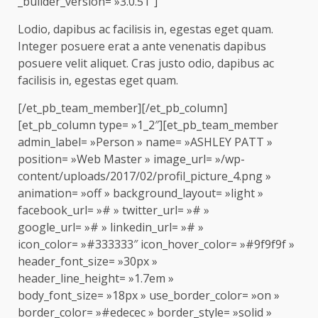
_builder_version= »3.0.51″]
Lodio, dapibus ac facilisis in, egestas eget quam.
Integer posuere erat a ante venenatis dapibus
posuere velit aliquet. Cras justo odio, dapibus ac
facilisis in, egestas eget quam.
[/et_pb_team_member][/et_pb_column]
[et_pb_column type= »1_2″][et_pb_team_member
admin_label= »Person » name= »ASHLEY PATT »
position= »Web Master » image_url= »/wp-
content/uploads/2017/02/profil_picture_4.png »
animation= »off » background_layout= »light »
facebook_url= »# » twitter_url= »# »
google_url= »# » linkedin_url= »# »
icon_color= »#333333″ icon_hover_color= »#9f9f9f »
header_font_size= »30px »
header_line_height= »1.7em »
body_font_size= »18px » use_border_color= »on »
border_color= »#edecec » border_style= »solid »