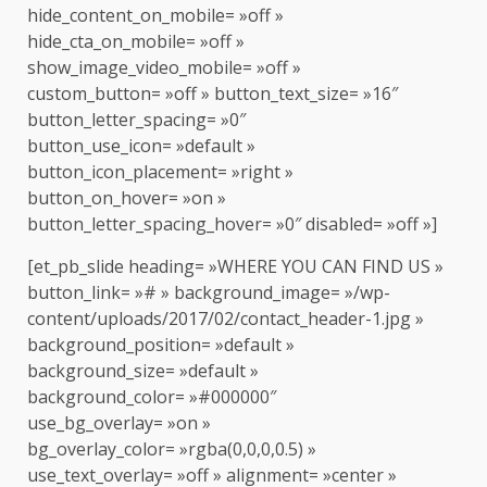
hide_content_on_mobile= »off »
hide_cta_on_mobile= »off »
show_image_video_mobile= »off »
custom_button= »off » button_text_size= »16″
button_letter_spacing= »0″
button_use_icon= »default »
button_icon_placement= »right »
button_on_hover= »on »
button_letter_spacing_hover= »0″ disabled= »off »]
[et_pb_slide heading= »WHERE YOU CAN FIND US »
button_link= »# » background_image= »/wp-
content/uploads/2017/02/contact_header-1.jpg »
background_position= »default »
background_size= »default »
background_color= »#000000″
use_bg_overlay= »on »
bg_overlay_color= »rgba(0,0,0,0.5) »
use_text_overlay= »off » alignment= »center »