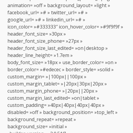
animation= »off » background_layout= »light »
facebook_url= »# » twitter_url= »# »
google_url= »# » linkedin_url= »# »
icon_color= »#333333″ icon_hover_color= »#9f9f9f »
header_font_size= »30px »
header_font_size_phone= »27px »
header_font_size_last_edited= »on|desktop »
header_line_height= »1.7em »
body_font_size= »18px » use_border_color= »on »
border_color= »#edecec » border_style= »solid »
custom_margin= »|100px||100px »
custom_margin_tablet= »|20px|30px|20px »
custom_margin_phone= »|20px||20px »
custom_margin_last_edited= »on|tablet »
custom_padding= »40px|40px|40px|40px »
disabled= »off » background_position= »top_left »
background_repeat= »repeat »
background_size= »initial »