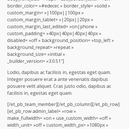
border_color= »#edecec » border_style= »solid »
custom_margin= »|100px||100px »
custom_margin_tablet= »|20px||20px »
custom_margin_last_edited= »on|phone »
custom_padding= »40px|40px|40px|40px »
disabled= »off » background_position= »top_left »
background_repeat= »repeat »
background_size= »initial »
_builder_version= »3.0.51″]
Lodio, dapibus ac facilisis in, egestas eget quam.
Integer posuere erat a ante venenatis dapibus
posuere velit aliquet. Cras justo odio, dapibus ac
facilisis in, egestas eget quam.
[/et_pb_team_member][/et_pb_column][/et_pb_row]
[et_pb_row admin_label= »row »
make_fullwidth= »on » use_custom_width= »off »
width_unit= »off » custom_width_px= »1080px »