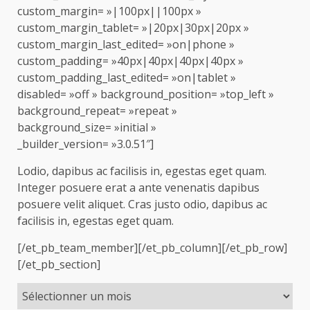
custom_margin= »|100px||100px »
custom_margin_tablet= »|20px|30px|20px »
custom_margin_last_edited= »on|phone »
custom_padding= »40px|40px|40px|40px »
custom_padding_last_edited= »on|tablet »
disabled= »off » background_position= »top_left »
background_repeat= »repeat »
background_size= »initial »
_builder_version= »3.0.51″]
Lodio, dapibus ac facilisis in, egestas eget quam.
Integer posuere erat a ante venenatis dapibus
posuere velit aliquet. Cras justo odio, dapibus ac
facilisis in, egestas eget quam.
[/et_pb_team_member][/et_pb_column][/et_pb_row]
[/et_pb_section]