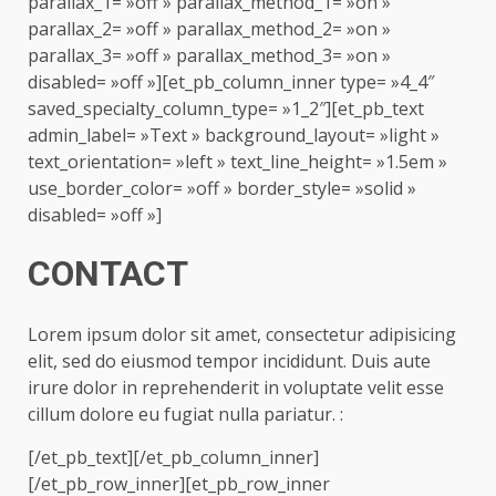
parallax_1= »off » parallax_method_1= »on »
parallax_2= »off » parallax_method_2= »on »
parallax_3= »off » parallax_method_3= »on »
disabled= »off »][et_pb_column_inner type= »4_4″
saved_specialty_column_type= »1_2″][et_pb_text
admin_label= »Text » background_layout= »light »
text_orientation= »left » text_line_height= »1.5em »
use_border_color= »off » border_style= »solid »
disabled= »off »]
CONTACT
Lorem ipsum dolor sit amet, consectetur adipisicing
elit, sed do eiusmod tempor incididunt. Duis aute
irure dolor in reprehenderit in voluptate velit esse
cillum dolore eu fugiat nulla pariatur. :
[/et_pb_text][/et_pb_column_inner]
[/et_pb_row_inner][et_pb_row_inner