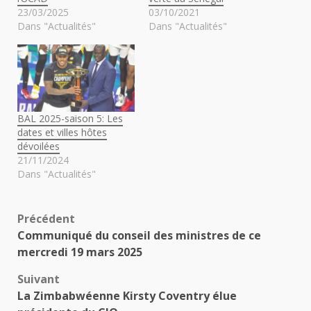
23/03/2025
03/10/2021
Dans "Actualités"
Dans "Actualités"
BAL 2025-saison 5: Les
dates et villes hôtes
dévoilées
21/11/2024
Dans "Actualités"
Navigation
Précédent
Communiqué du conseil des ministres de ce
d’article
mercredi 19 mars 2025
Suivant
La Zimbabwéenne Kirsty Coventry élue