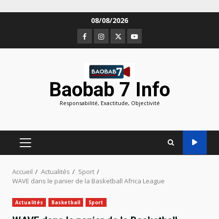
Aller
08/08/2026
au
Facebook
Instagram
Twitter
Youtube
contenu
Baobab 7 Info
Responsabilité, Exactitude, Objectivité
MENU
PRINCIPAL
Accueil
Actualités
Sport
WAVE dans le panier de la Basketball Africa League
Actualités
Basketball
Sport