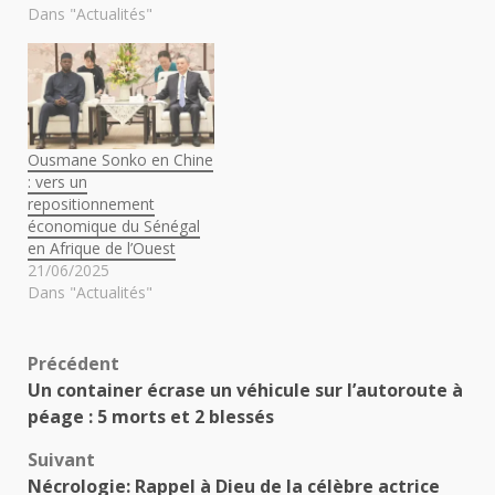
Dans "Actualités"
Ousmane Sonko en Chine
: vers un
repositionnement
économique du Sénégal
en Afrique de l’Ouest
21/06/2025
Dans "Actualités"
Navigation
Précédent
Un container écrase un véhicule sur l’autoroute à
d’article
péage : 5 morts et 2 blessés
Suivant
Nécrologie: Rappel à Dieu de la célèbre actrice