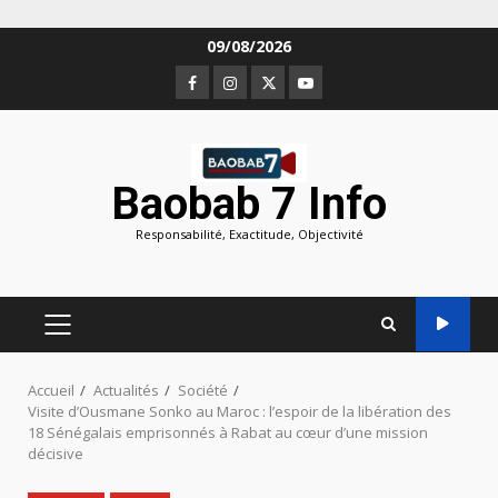
Aller
09/08/2026
au
Facebook
Instagram
Twitter
Youtube
contenu
Baobab 7 Info
Responsabilité, Exactitude, Objectivité
MENU
PRINCIPAL
Accueil
Actualités
Société
Visite d’Ousmane Sonko au Maroc : l’espoir de la libération des
18 Sénégalais emprisonnés à Rabat au cœur d’une mission
décisive