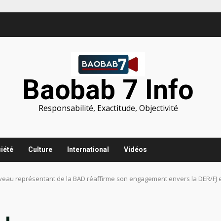
Baobab 7 Info
Responsabilité, Exactitude, Objectivité
iété
Culture
International
Vidéos
ouveau représentant de la BAD réaffirme son engagement envers la DER/FJ e