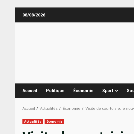
Aller
08/08/2026
au
contenu
Accueil
Politique
Économie
Sport
Soc
Accueil
Actualités
Économie
Visite de courtoisie: le n
Actualités
Économie