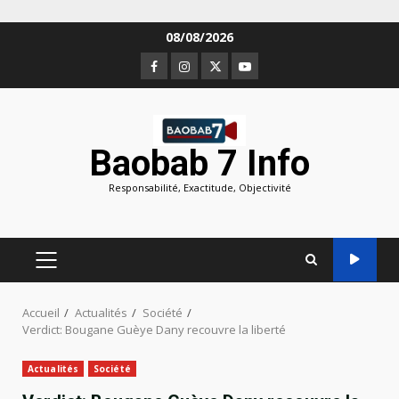
Aller
08/08/2026
au
Facebook
Instagram
Twitter
Youtube
contenu
Baobab 7 Info
Responsabilité, Exactitude, Objectivité
MENU
PRINCIPAL
Accueil
Actualités
Société
Verdict: Bougane Guèye Dany recouvre la liberté
Actualités
Société