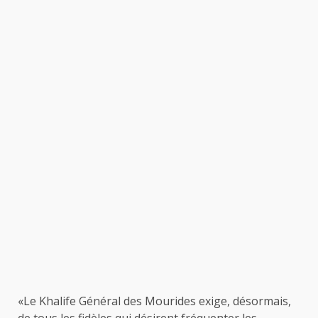
«Le Khalife Général des Mourides exige, désormais,
de tous les fidèles qui désirent fréquenter les