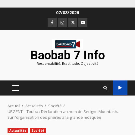
Aller
07/08/2026
au
Facebook
Instagram
Twitter
Youtube
contenu
Baobab 7 Info
Responsabilité, Exactitude, Objectivité
MENU
PRINCIPAL
Accueil
Actualités
Société
URGENT – Touba : Déclaration au nom de Serigne Mountakha
sur l’organisation des prières à la grande mosquée
Actualités
Société