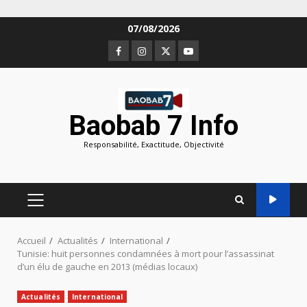
Aller
07/08/2026
au
Facebook
Instagram
Twitter
Youtube
contenu
Baobab 7 Info
Responsabilité, Exactitude, Objectivité
MENU
PRINCIPAL
Accueil
Actualités
International
Tunisie: huit personnes condamnées à mort pour l’assassinat
d’un élu de gauche en 2013 (médias locaux)
Actualités
International