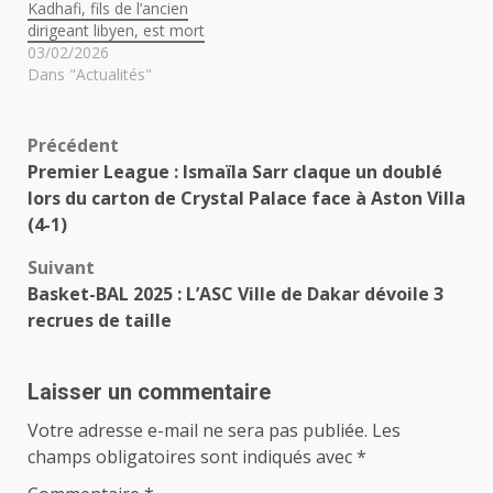
Kadhafi, fils de l’ancien
dirigeant libyen, est mort
03/02/2026
Dans "Actualités"
Navigation
Précédent
Premier League : Ismaïla Sarr claque un doublé
d’article
lors du carton de Crystal Palace face à Aston Villa
(4-1)
Suivant
Basket-BAL 2025 : L’ASC Ville de Dakar dévoile 3
recrues de taille
Laisser un commentaire
Votre adresse e-mail ne sera pas publiée.
Les
champs obligatoires sont indiqués avec
*