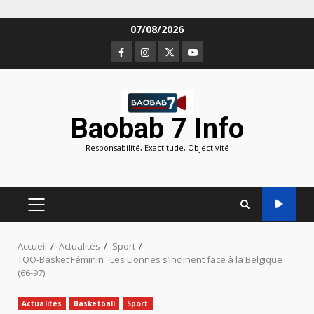
Aller
07/08/2026
au
Facebook
Instagram
Twitter
Youtube
contenu
Baobab 7 Info
Responsabilité, Exactitude, Objectivité
MENU
PRINCIPAL
Accueil
Actualités
Sport
TQO-Basket Féminin : Les Lionnes s’inclinent face à la Belgique
(66-97)
Actualités
Basketball
Sport