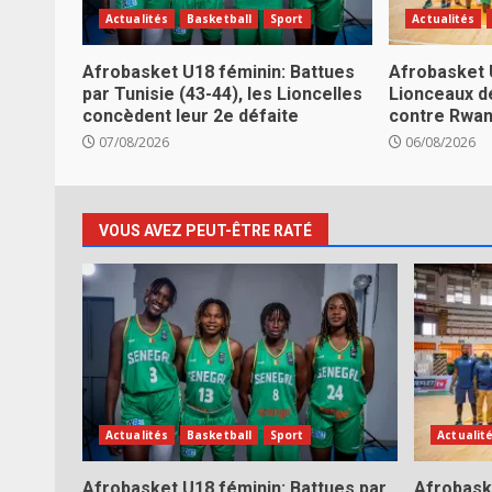
Actualités
Basketball
Sport
Actualités
Afrobasket U18 féminin: Battues
Afrobasket 
par Tunisie (43-44), les Lioncelles
Lionceaux d
concèdent leur 2e défaite
contre Rwa
07/08/2026
06/08/2026
VOUS AVEZ PEUT-ÊTRE RATÉ
Actualités
Basketball
Sport
Actualit
Afrobasket U18 féminin: Battues par
Afrobask