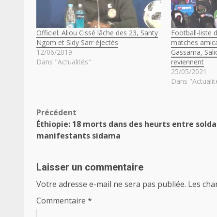
Officiel: Aliou Cissé lâche des 23, Santy
Football-liste 
Ngom et Sidy Sarr éjectés
matches amica
12/06/2019
Gassama, Salio
Dans "Actualités"
reviennent
25/05/2021
Dans "Actualit
Navigation
Précédent
Éthiopie: 18 morts dans des heurts entre solda
d’article
manifestants sidama
Laisser un commentaire
Votre adresse e-mail ne sera pas publiée.
Les cha
Commentaire
*