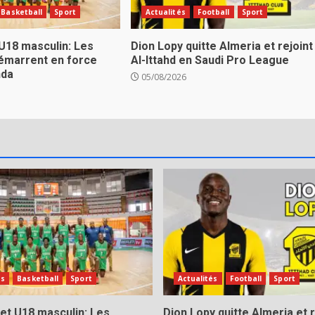
Basketball
Sport
Actualités
Football
Sport
U18 masculin: Les
Dion Lopy quitte Almeria et rejoint
émarrent en force
Al-Ittahd en Saudi Pro League
nda
05/08/2026
és
Basketball
Sport
Actualités
Football
Sport
et U18 masculin: Les
Dion Lopy quitte Almeria et r