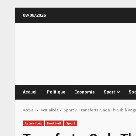
Aller
08/08/2026
au
contenu
Accueil
Politique
Économie
Sport
Soc
Accueil
Actualités
Sport
Transferts: Sada Thioub à Anger
Actualités
Football
Sport